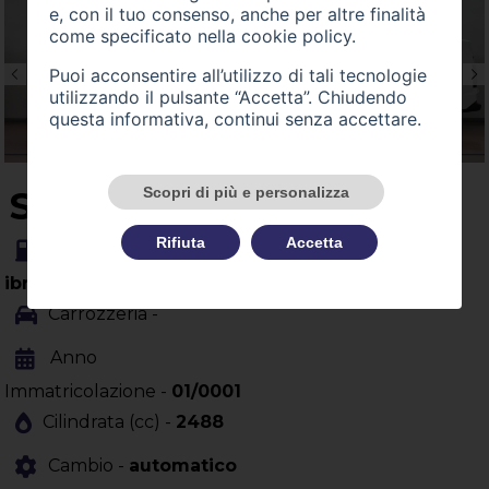
e, con il tuo consenso, anche per altre finalità
come specificato nella
cookie policy
.
Puoi acconsentire all’utilizzo di tali tecnologie
utilizzando il pulsante “Accetta”. Chiudendo
questa informativa, continui senza accettare.
Scopri di più e personalizza
SU QUEST'AUTO
Rifiuta
Accetta
Alimentazione -
ibrida
Carrozzeria -
Anno
Immatricolazione -
01/0001
Cilindrata (cc) -
2488
Cambio -
automatico