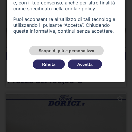
e, con il tuo consenso, anche per altre finalità
come specificato nella
cookie policy
.
Puoi acconsentire all’utilizzo di tali tecnologie
utilizzando il pulsante “Accetta”. Chiudendo
questa informativa, continui senza accettare.
Scopri di più e personalizza
0 km
ibrida
01/0001
FORD Kuga 3ª serie
Rifiuta
Accetta
Kuga 2.5 Full Hybrid 180 CV CVT 2WD ST-Line
Prezzo 32.400,00 €