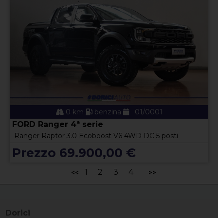
0 km
benzina
01/0001
FORD Ranger 4ª serie
Ranger Raptor 3.0 Ecoboost V6 4WD DC 5 posti
Prezzo 69.900,00 €
1
2
3
4
<<
>>
Dorici