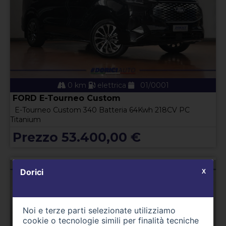
0 km
elettrica
01/0001
FORD E-Tourneo Custom
E-Tourneo Custom 340 Batteria 64Kwh 218CV PC
Titanium
Prezzo 53.400,00 €
Dorici
X
Noi e terze parti selezionate utilizziamo
cookie o tecnologie simili per finalità tecniche