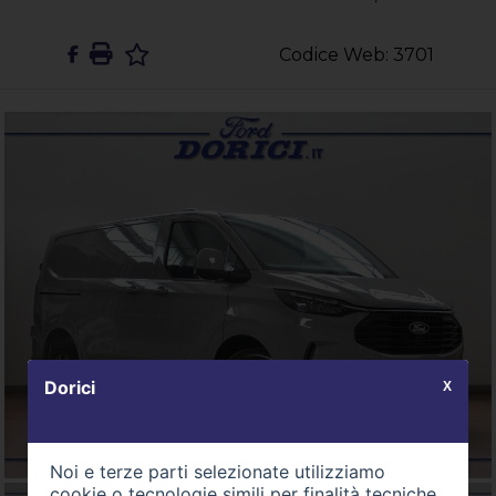
Codice Web: 3701
Dorici
X
Noi e terze parti selezionate utilizziamo
cookie o tecnologie simili per finalità tecniche