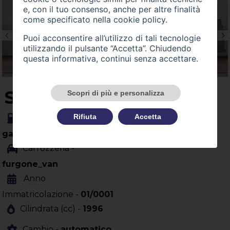
e, con il tuo consenso, anche per altre finalità
come specificato nella
cookie policy
.
Puoi acconsentire all’utilizzo di tali tecnologie
utilizzando il pulsante “Accetta”. Chiudendo
questa informativa, continui senza accettare.
SU QUEST'AUTO
Scopri di più e personalizza
Rifiuta
Accetta
Alimentazione -
gasolio
Carrozzeria -
furgone_van
Anno
Immatricolazione -
01/0001
Cilindrata (cc) -
1996
Cambio -
automatico