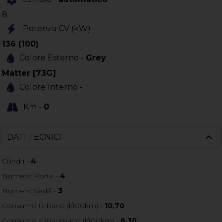
8
Potenza CV (kW) -
136 (100)
Colore Esterno -
Grey
Matter [73G]
Colore Interno -
Km -
0
DATI TECNICI
Cilindri -
4
Numero Porte -
4
Numero Sedili -
3
Consumo Urbano (l/100km) -
10,70
Consumo Extraurbano (l/100km) -
6,30