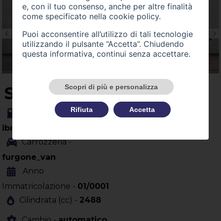
e, con il tuo consenso, anche per altre finalità
come specificato nella
cookie policy
.
Puoi acconsentire all’utilizzo di tali tecnologie
utilizzando il pulsante “Accetta”. Chiudendo
questa informativa, continui senza accettare.
Scopri di più e personalizza
SU QUEST'AUTO
Rifiuta
Accetta
Alimentazione -
ibrida
Carrozzeria -
furgone_van
Anno
Immatricolazione -
01/0001
Cilindrata (cc) -
2488
Cambio -
automatico