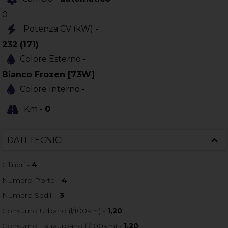
0
Potenza CV (kW) -
232 (171)
Colore Esterno -
Bianco Frozen [73W]
Colore Interno -
Km -
0
DATI TECNICI
Cilindri -
4
Numero Porte -
4
Numero Sedili -
3
Consumo Urbano (l/100km) -
1,20
Consumo Extraurbano (l/100km) -
1,20