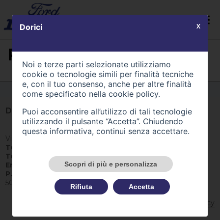
Dorici
X
PREFERITI (0)
Noi e terze parti selezionate utilizziamo
cookie o tecnologie simili per finalità tecniche
e, con il tuo consenso, anche per altre finalità
come specificato nella
cookie policy
.
Dorici
Puoi acconsentire all’utilizzo di tali tecnologie
utilizzando il pulsante “Accetta”. Chiudendo
questa informativa, continui senza accettare.
Via Piave 2, 24060, Credaro (BG)
Tel:
035926323
Tel:
3894747262
Scopri di più e personalizza
Email:
info@dorici.it
P.IVA IT
04514980160 -
REA
468672 -
Cap. Sociale
50.000,00 €
Rifiuta
Accetta
Apri preferenze cookie
-
Informativa sulla privacy