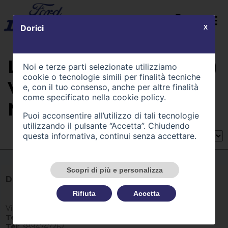
Dorici
X
LA LISTA CONTIENE (0)
Noi e terze parti selezionate utilizziamo
cookie o tecnologie simili per finalità tecniche
VEICOLI DI TIPO
e, con il tuo consenso, anche per altre finalità
come specificato nella
cookie policy
.
NUOVO
Puoi acconsentire all’utilizzo di tali tecnologie
utilizzando il pulsante “Accetta”. Chiudendo
questa informativa, continui senza accettare.
Ordina per:
Scopri di più e personalizza
Dorici
Rifiuta
Accetta
Via Piave 2, 24060, Credaro (BG)
Tel:
035926323
Tel:
3894747262