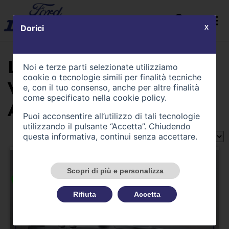
Dorici
X
LA LISTA CONTIENE (1)
Noi e terze parti selezionate utilizziamo
cookie o tecnologie simili per finalità tecniche
VEICOLI DI TIPO
e, con il tuo consenso, anche per altre finalità
come specificato nella
cookie policy
.
AZIENDALE
Puoi acconsentire all’utilizzo di tali tecnologie
utilizzando il pulsante “Accetta”. Chiudendo
questa informativa, continui senza accettare.
Ordina per:
Scopri di più e personalizza
Rifiuta
Accetta