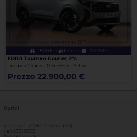
11800 km
benzina
02/2024
FORD Tourneo Courier 2ªs
Tourneo Courier 1.0 EcoBoost Active
Prezzo 22.900,00 €
Dorici
Via Piave 2, 24060, Credaro (BG)
Tel:
035926323
Tel:
3894747262