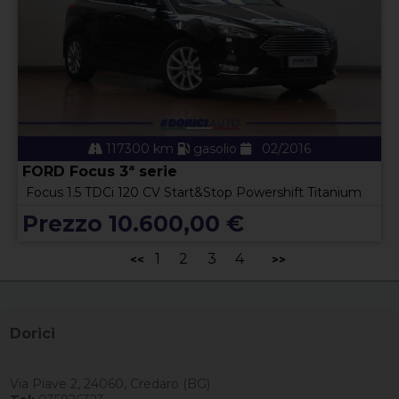
117300 km
gasolio
02/2016
FORD Focus 3ª serie
Focus 1.5 TDCi 120 CV Start&Stop Powershift Titanium
Prezzo 10.600,00 €
1
2
3
4
<<
>>
Dorici
Via Piave 2, 24060, Credaro (BG)