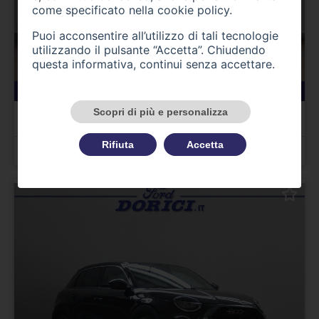
come specificato nella
cookie policy
.
Puoi acconsentire all’utilizzo di tali tecnologie
utilizzando il pulsante “Accetta”. Chiudendo
questa informativa, continui senza accettare.
157 km
01/2023
Ducati Monster 937
Scopri di più e personalizza
Plus
Rifiuta
Accetta
Prezzo 12.450,00 €