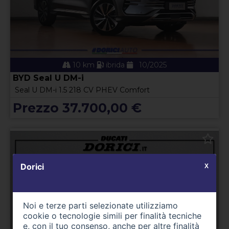
10 km
ibrida
10/2025
BYD Seal U DM-i
Seal U DM-i 1.5 218 CV PHEV Comfort
Prezzo 37.700,00 €
Dorici
X
Noi e terze parti selezionate utilizziamo
cookie o tecnologie simili per finalità tecniche
e, con il tuo consenso, anche per altre finalità