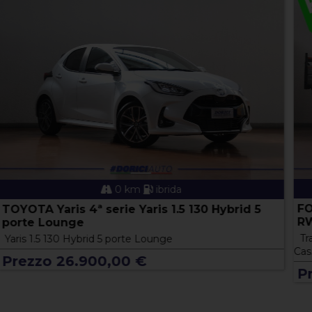
0 km
gasolio
FORD Transit 2014 Transit 350 2.0 EcoB.130CV
RWD PM-RG Cas.Rib.Tril.Trend Scat
Transit 350 2.0 EcoB.130CV RWD PM-RG
Cas.Rib.Tril.Trend Scat
Prezzo 38.400,00 €