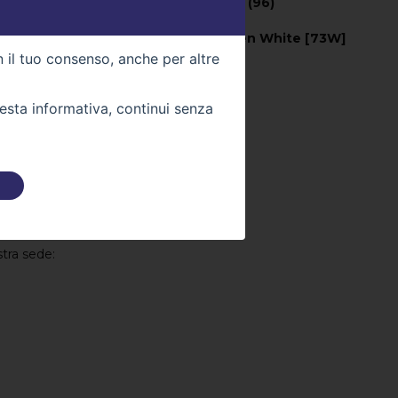
Potenza CV (kW) -
131 (96)
n
Colore Esterno -
Frozen White [73W]
n il tuo consenso, anche per altre
01
Colore Interno -
uesta informativa, continui senza
Km -
0
 DIRETTAMENTE
stra sede: