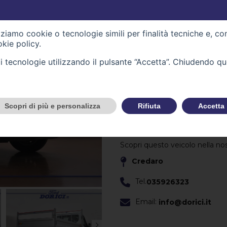
Alimentazione -
gasolio
Carrozzeria -
furgone_va
izziamo cookie o tecnologie simili per finalità tecniche e, co
Immatricolazione -
01/00
kie policy
.
tali tecnologie utilizzando il pulsante “Accetta”. Chiudendo q
Cilindrata (cc) -
1996
Cambio -
manuale
(6)
Scopri di più e personalizza
Rifiuta
Accetta
CONTATTACI
Scopri questo veicolo nella no
Credaro
Tel.
035926323
Email:
info@dorici.it