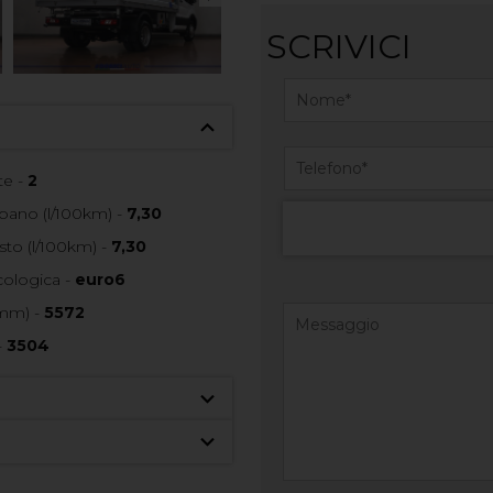
SCRIVICI
e -
2
ano (l/100km) -
7,30
to (l/100km) -
7,30
ologica -
euro6
mm) -
5572
-
3504