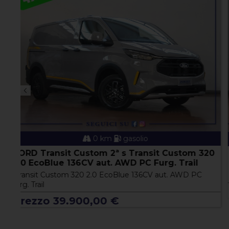
0 km
ibrida
20
TOYOTA Yaris 4ª serie Yaris 1.5 130 Hybrid 5
porte Lounge
Yaris 1.5 130 Hybrid 5 porte Lounge
Prezzo 26.900,00 €