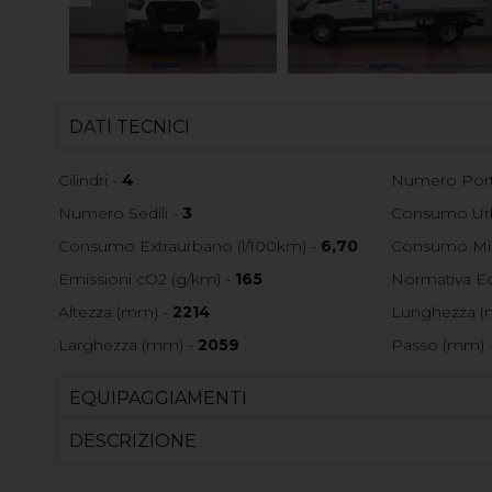
DATI TECNICI
Cilindri -
4
Numero Port
Numero Sedili -
3
Consumo Urb
Consumo Extraurbano (l/100km) -
6,70
Consumo Mis
Emissioni cO2 (g/km) -
165
Normativa Ec
Altezza (mm) -
2214
Lunghezza (
Larghezza (mm) -
2059
Passo (mm) 
EQUIPAGGIAMENTI
DESCRIZIONE