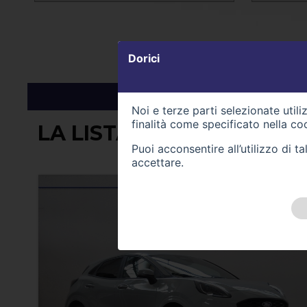
Dorici
Noi e terze parti selezionate util
finalità come specificato nella
coo
LA LISTA CONTIENE (41) 
Puoi acconsentire all’utilizzo di 
accettare.