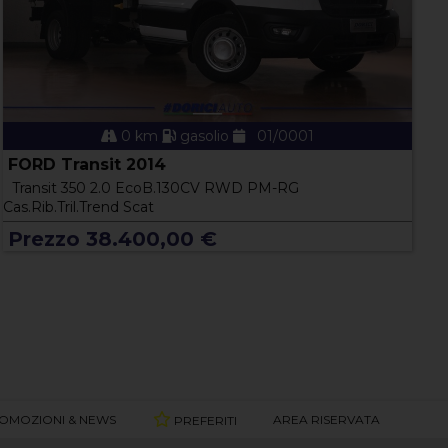
0 km
gasolio
01/0001
FORD Transit 2014
Transit 350 2.0 EcoB.130CV RWD PM-RG
Cas.Rib.Tril.Trend Scat
Prezzo 38.400,00 €
OMOZIONI & NEWS
AREA RISERVATA
PREFERITI