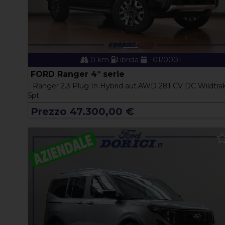
0 km
ibrida
01/0001
FORD Ranger 4ª serie
Ranger 2.3 Plug In Hybrid aut.AWD 281 CV DC Wildtra
5pt.
Prezzo 47.300,00 €