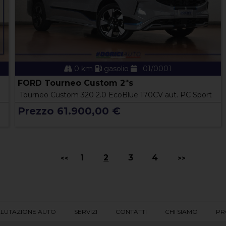
0 km
gasolio
01/0001
FORD Tourneo Custom 2ªs
Tourneo Custom 320 2.0 EcoBlue 170CV aut. PC Sport
Prezzo 61.900,00 €
1
2
3
4
<<
>>
LUTAZIONE AUTO
SERVIZI
CONTATTI
CHI SIAMO
PR