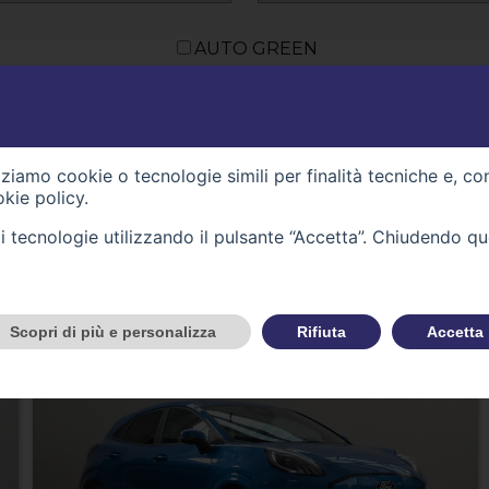
AUTO GREEN
Categoria: auto
izziamo cookie o tecnologie simili per finalità tecniche e, co
kie policy
.
VEICOLI
tali tecnologie utilizzando il pulsante “Accetta”. Chiudendo q
Scopri di più e personalizza
Rifiuta
Accetta